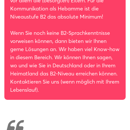
vor allem die (besorgten) Eltern. Für die
Kommunikation als Hebamme ist die
Niveaustufe B2 das absolute Minimum!
Wenn Sie noch keine B2-Sprachkenntnisse
vorweisen können, dann bieten wir Ihnen
gerne Lösungen an. Wir haben viel Know-how
in diesem Bereich. Wir können Ihnen sagen,
wo und wie Sie in Deutschland oder in Ihrem
Heimatland das B2-Niveau erreichen können.
Kontaktieren Sie uns (wenn möglich mit Ihrem
Lebenslauf).